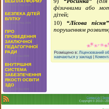
9)
“Росинка”
(для 
ВЕБПЛАТФОРМУ
11:32 am
17 Чер 2026
фізичними або мо
БЕЗПЕКА ДІТЕЙ
дітей;
ВЛІТКУ
10)
“Лісова пісня”
11:44 am
10 Чер 2026
порушенням розвитк
ПРО
ПРОВЕДЕННЯ
ЗАКЛЮЧНОЇ
ПЕДАГОГІЧНОЇ
РАДИ
Розміщено в:
Ліцензований обс
5:47 pm
29 Тра 2026
навчаються у закладі
|
Комента
ВНУТРІШНЯ
СИСТЕМА
ЗАБЕЗПЕЧЕННЯ
ЯКОСТІ ОСВІТИ
ЗДО
4:53 pm
29 Тра 2026
|
Contact Us
Terms
Copyright © 2010—201