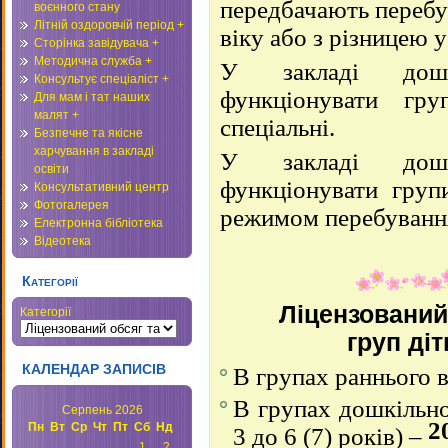
передбачають перебу
воєнного стану
Літній оздоровчій період +
віку або з різницею у 
Сторінка завідувача +
Методична служба +
У закладі дошк
Консультує спеціаліст +
функціонувати гру
Для мам і тат наших
малят +
спеціальні.
Безпечне та якісне
харчування в закладі
У закладі дошк
освіти
функціонувати груп
Консультативний центр
Фотогалерея
режимом перебування
Електронна бібліотека
Відеотека
Категорії
Ліцензований
Категорії
груп ді
КАЛЕНДАР ЗАПИСІВ
В групах раннього 
В групах дошкільног
Серпень 2026
2
Пн
Вт
Ср
Чт
Пт
Сб
Нд
3 до 6 (7) років) –
1
2