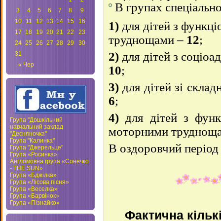
В групах спеціальн
3
4
5
6
7
8
9
10
11
12
13
14
15
16
1)
для дітей з функц
17
18
19
20
21
22
23
труднощами –
12
;
24
25
26
27
28
29
30
2)
для дітей з соціо
31
« Чер
10
;
3)
для дітей зі скла
6
;
4)
для дітей з функ
Група "Дошкільний
навчальний заклад
моторними труднощ
"Десняночка"
Група "Калинка"
В оздоровчий період
Група "Джерельце"
Група «Росинка»
Англомовна група «Сонечко
- THE SUN»
Група «Бджілка»
Група «Лісова пісня»
Група «Веселка»
Група «Барвінок»
Група «Пізнайко»
Фактична кількіс