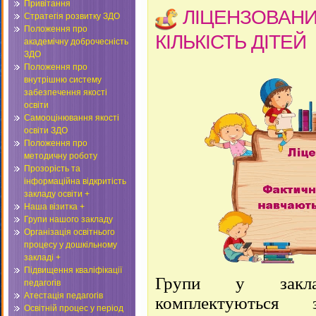
Привітання
ЛІЦЕНЗОВАНИ
Стратегія розвитку ЗДО
Положення про
КІЛЬКІСТЬ ДІТЕЙ
академічну доброчесність
ЗДО
Положення про
внутрішню систему
забезпечення якості
освіти
Самооцінювання якості
освіти ЗДО
Положення про
методичну роботу
Прозорість та
інформаційна відкритість
закладу освіти +
Наша візитка +
Групи нашого закладу
Організація освітнього
процесу у дошкільному
закладі +
Підвищення кваліфікації
Групи у закла
педагогів
Атестація педагогів
комплектуються 
Освітній процес у період