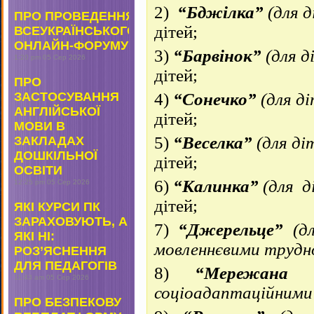
2)
“Бджілка”
(д
ля д
ПРО ПРОВЕДЕННЯ
дітей;
ВСЕУКРАЇНСЬКОГО
ОНЛАЙН-ФОРУМУ
3)
“Барвін
ок”
(д
ля д
1:20 pm
05 Сер 2026
дітей;
ПРО
ЗАСТОСУВАННЯ
4)
“Сонечко”
(д
ля д
АНГЛІЙСЬКОЇ
дітей;
МОВИ В
5)
“Веселка”
(для ді
ЗАКЛАДАХ
ДОШКІЛЬНОЇ
дітей;
ОСВІТИ
6)
“Калинка”
(
для
д
12:25 pm
05 Сер 2026
дітей;
ЯКІ КУРСИ ПК
ЗАРАХОВУЮТЬ, А
7)
“Джерельце”
(дл
ЯКІ НІ:
мовленнєвими труд
РОЗ’ЯСНЕННЯ
ДЛЯ ПЕДАГОГІВ
8)
“Мережана 
11:43 am
05 Сер 2026
соціоадаптаційним
ПРО БЕЗПЕКОВУ