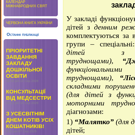
КАЛЕНДАР
заклад
МІЖНАВРОДНИХ СВЯТ
У закладі функціон
ЧЕРВОНА КНИГА УКРАЇНИ
дітей з
денним реж
комплектуються за в
Останні публікації
групи – спеціальн
ПРІОРИТЕТНІ
дітей з со
ЗАВДАННЯ
труднощами),
“Дж
ЗАКЛАДУ
функціональ
ДОШКІЛЬНОЇ
ОСВІТИ
труднощами),
“Ліс
12:38 pm
10 Сер 2026
складними порушен
КОНСУЛЬТАЦІЇ
(для дітей з функ
ВІД МЕДСЕСТРИ
моторними труд
12:12 pm
10 Сер 2026
діагнозами:
З УСЕСВІТНІМ
ДНЕМ КОТІВ УСІХ
1)
“Малятко”
(для 
КОШАТНИКІВ!
дітей;
9:31 am
07 Сер 2026