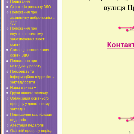
Привітання
вулиця П
Стратегія розвитку ЗДО
Положення про
академічну доброчесність
ЗДО
Положення про
внутрішню систему
забезпечення якості
Контак
освіти
Самооцінювання якості
освіти ЗДО
Положення про
методичну роботу
Прозорість та
інформаційна відкритість
закладу освіти +
Наша візитка +
Групи нашого закладу
Організація освітнього
процесу у дошкільному
закладі +
Підвищення кваліфікації
педагогів
Атестація педагогів
Освітній процес у період