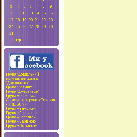
3
4
5
6
7
8
9
10
11
12
13
14
15
16
17
18
19
20
21
22
23
24
25
26
27
28
29
30
31
« Чер
Група "Дошкільний
навчальний заклад
"Десняночка"
Група "Калинка"
Група "Джерельце"
Група «Росинка»
Англомовна група «Сонечко
- THE SUN»
Група «Бджілка»
Група «Лісова пісня»
Група «Веселка»
Група «Барвінок»
Група «Пізнайко»