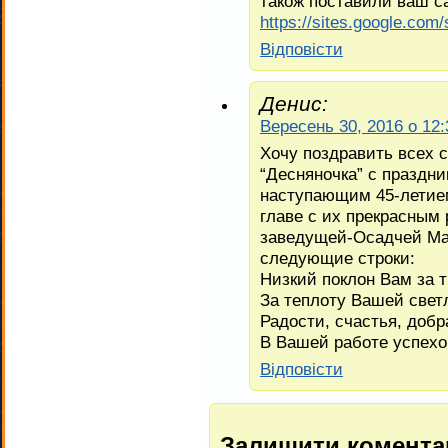
також поставили ваш с
https://sites.google.com/
Відповіcти
Денис:
Вересень 30, 2016 о 12
Хочу поздравить всех 
“Десняночка” с праздни
наступающим 45-летием
главе с их прекрасным
заведущей-Осадчей Ма
следующие строки:
Низкий поклон Вам за т
За теплоту Вашей свет
Радости, счастья, добр
В Вашей работе успехо
Відповіcти
Залишити комента