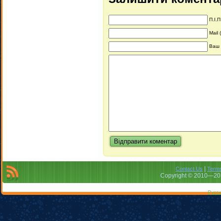
П.І.П
Mail 
Ваш 
|
Contact Us
Terms
Copyright © 2010—201
Русск