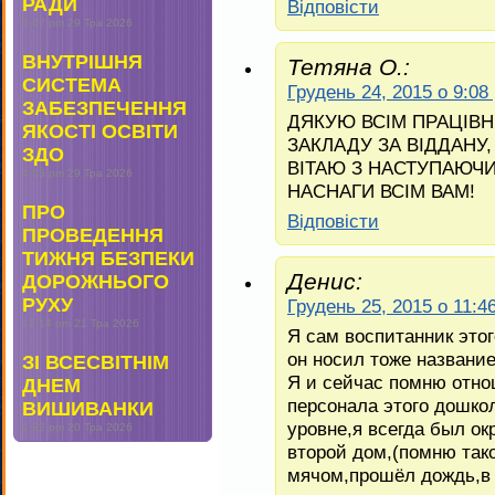
РАДИ
Відповіcти
5:47 pm
29 Тра 2026
ВНУТРІШНЯ
Тетяна О.:
СИСТЕМА
Грудень 24, 2015 о 9:08
ЗАБЕЗПЕЧЕННЯ
ДЯКУЮ ВСІМ ПРАЦІВ
ЯКОСТІ ОСВІТИ
ЗАКЛАДУ ЗА ВІДДАНУ,
ЗДО
ВІТАЮ З НАСТУПАЮЧИ
4:53 pm
29 Тра 2026
НАСНАГИ ВСІМ ВАМ!
ПРО
Відповіcти
ПРОВЕДЕННЯ
ТИЖНЯ БЕЗПЕКИ
Денис:
ДОРОЖНЬОГО
РУХУ
Грудень 25, 2015 о 11:4
12:14 pm
21 Тра 2026
Я сам воспитанник этог
он носил тоже названи
ЗІ ВСЕСВІТНІМ
Я и сейчас помню отно
ДНЕМ
персонала этого дошко
ВИШИВАНКИ
уровне,я всегда был ок
1:22 pm
20 Тра 2026
второй дом,(помню так
мячом,прошёл дождь,в “