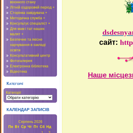
воєнного стану
Літній оздоровчій період +
Сторінка завідувача +
Методична служба +
Консультує спеціаліст +
Для мам і тат наших
dsdesnya
малят +
Безпечне та якісне
сайт:
http
харчування в закладі
освіти
Консультативний центр
Фотогалерея
Електронна бібліотека
Відеотека
Наше місцез
Категорії
Категорії
КАЛЕНДАР ЗАПИСІВ
Серпень 2026
Пн
Вт
Ср
Чт
Пт
Сб
Нд
1
2