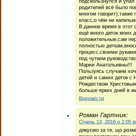
подскользнулся и упал 
родителей всё было по
многом говорит),также
класс,о чём ни капельки
В данное время в этот 
ещё много деток моих 
положительные,сам пер
полностью деткам,внос
процесс,своими руками
под чутким руководств
Марии Анатольевны!!!
Пользуясь случаем хоч
детей и самих деток 
Рождеством Христовым,
больше ярких дней в жи
Відповіcти
Роман Гартник:
Січень 13, 2016 о 2:05 
дякуємо за те, що розм