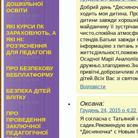
ДОШКІЛЬНОЇ
Добрий день *Десняноч
ОСВІТИ
ходить моя дитина. Пр
12:25 pm
05 Сер 2026
дитини завжди хороший
майданчику її зустрічаю
ЯКІ КУРСИ ПК
чисто,спокійна атмосф
ЗАРАХОВУЮТЬ, А
стендів.Батьки завжди
ЯКІ НІ:
інформаціею з питань х
РОЗ’ЯСНЕННЯ
життєдіяльності,пожежн
ДЛЯ ПЕДАГОГІВ
Осадчої Марії Аналолії
11:43 am
05 Сер 2026
дружньо,злагоджено.Зна
ПРО БЕЗПЕКОВУ
привітні,доброзичливі 
ВЕБПЛАТФОРМУ
дітей.Всіх Вас зі свято
11:32 am
17 Чер 2026
Відповіcти
БЕЗПЕКА ДІТЕЙ
ВЛІТКУ
Оксана:
11:44 am
10 Чер 2026
Грудень 24, 2015 о 4:22
ПРО
Я согласна с Татьяной
ПРОВЕДЕННЯ
садик.Рекомендую всем
ЗАКЛЮЧНОЇ
*Десняночка* с Новым Г
ПЕДАГОГІЧНОЇ