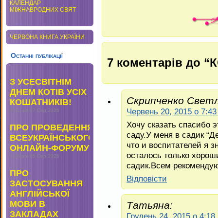
КАЛЕНДАР
МІЖНАВРОДНИХ СВЯТ
ЧЕРВОНА КНИГА УКРАЇНИ
Останні публікації
7 коментарів до 
З УСЕСВІТНІМ
ДНЕМ КОТІВ УСІХ
Скрипченко Светл
КОШАТНИКІВ!
Червень 20, 2015 о 7:4
9:31 am
07 Сер 2026
Хочу сказать спасибо 
ПРО ПРОВЕДЕННЯ
саду.У меня в садик “Д
ВСЕУКРАЇНСЬКОГО
что и воспитателей я з
ОНЛАЙН-ФОРУМУ
осталось только хорош
1:20 pm
05 Сер 2026
садик.Всем рекомендую
ПРО
Відповіcти
ЗАСТОСУВАННЯ
АНГЛІЙСЬКОЇ
МОВИ В
Татьяна:
ЗАКЛАДАХ
Грудень 24, 2015 о 4:18