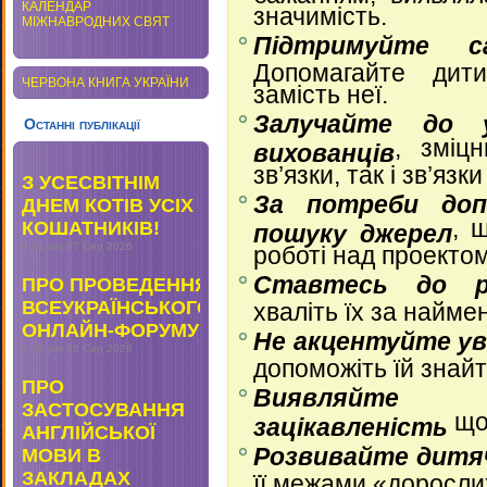
КАЛЕНДАР
значимість.
МІЖНАВРОДНИХ СВЯТ
Підтримуйте с
Допомагайте дит
ЧЕРВОНА КНИГА УКРАЇНИ
замість неї.
Залучайте до у
Останні публікації
, зміц
вихованців
зв’язки, так і зв’язк
З УСЕСВІТНІМ
За потреби доп
ДНЕМ КОТІВ УСІХ
, 
КОШАТНИКІВ!
пошуку джерел
9:31 am
07 Сер 2026
роботі над проектом
Ставтесь до р
ПРО ПРОВЕДЕННЯ
ВСЕУКРАЇНСЬКОГО
хваліть їх за найме
ОНЛАЙН-ФОРУМУ
Не акцентуйте ув
1:20 pm
05 Сер 2026
допоможіть їй знайти
ПРО
Виявляйте 
ЗАСТОСУВАННЯ
що
зацікавленість
АНГЛІЙСЬКОЇ
Розвивайте дитя
МОВИ В
ЗАКЛАДАХ
її межами «доросли