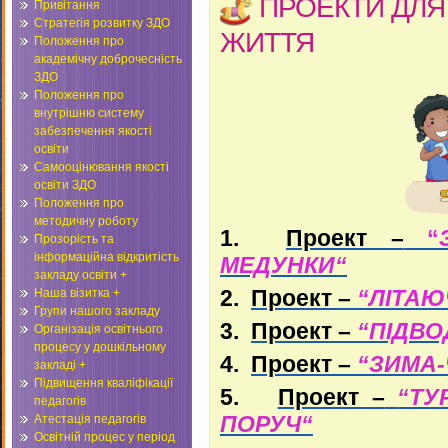
ПРОЕКТИ ДЛЯ 
Привітання
Стратегія розвитку ЗДО
ЖИТТЯ
Положення про
академічну доброчесність
ЗДО
Положення про
внутрішню систему
забезпечення якості
освіти
Самооцінювання якості
освіти ЗДО
Положення про
методичну роботу
1.
Проект –
“
Прозорість та
інформаційна відкритість
МЕДУНКИ
“
закладу освіти +
2.
Проект –
“ЛІТАЮ
Наша візитка +
Групи нашого закладу
3.
Проект –
“ПІДВО
Організація освітнього
процесу у дошкільному
4.
Проект –
“
ЗИМА-
закладі +
Підвищення кваліфікації
5.
Проект –
“ТУ
педагогів
ПОРУЧ
“
Атестація педагогів
Освітній процес у період