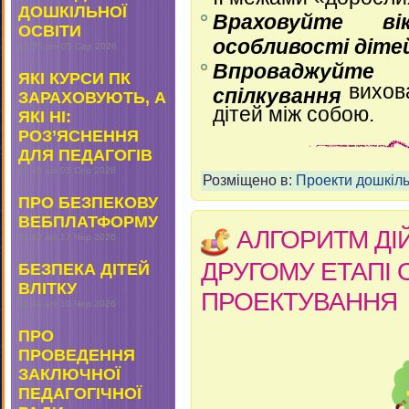
ДОШКІЛЬНОЇ
Враховуйте ві
ОСВІТИ
особливості діте
12:25 pm
05 Сер 2026
Впроваджуйте 
ЯКІ КУРСИ ПК
вихов
спілкування
ЗАРАХОВУЮТЬ, А
дітей між собою.
ЯКІ НІ:
РОЗ’ЯСНЕННЯ
ДЛЯ ПЕДАГОГІВ
11:43 am
05 Сер 2026
Розміщено в:
Проекти дошкіль
ПРО БЕЗПЕКОВУ
ВЕБПЛАТФОРМУ
АЛГОРИТМ ДІЙ
11:32 am
17 Чер 2026
ДРУГОМУ ЕТАПІ
БЕЗПЕКА ДІТЕЙ
ВЛІТКУ
ПРОЕКТУВАННЯ
11:44 am
10 Чер 2026
ПРО
ПРОВЕДЕННЯ
ЗАКЛЮЧНОЇ
ПЕДАГОГІЧНОЇ