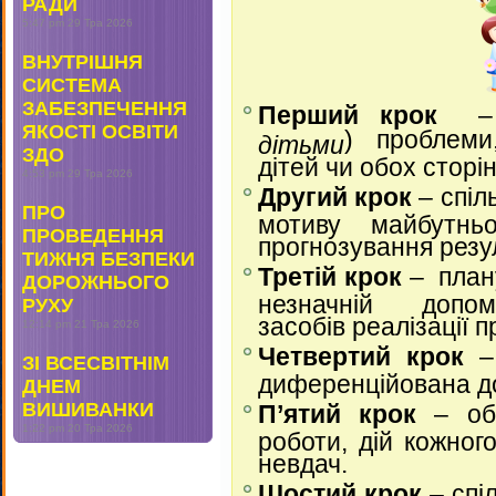
РАДИ
5:47 pm
29 Тра 2026
ВНУТРІШНЯ
СИСТЕМА
ЗАБЕЗПЕЧЕННЯ
Перший крок
– 
ЯКОСТІ ОСВІТИ
) проблеми
дітьми
ЗДО
дітей чи обох сторін
4:53 pm
29 Тра 2026
Другий крок
– спіл
ПРО
мотиву майбутньої
ПРОВЕДЕННЯ
прогнозування резу
ТИЖНЯ БЕЗПЕКИ
Третій крок
– плану
ДОРОЖНЬОГО
незначній допомо
РУХУ
засобів реалізації п
12:14 pm
21 Тра 2026
Четвертий крок
–
ЗІ ВСЕСВІТНІМ
диференційована д
ДНЕМ
ВИШИВАНКИ
П’ятий крок
– обг
1:22 pm
20 Тра 2026
роботи, дій кожного
невдач.
Шостий крок
– спі