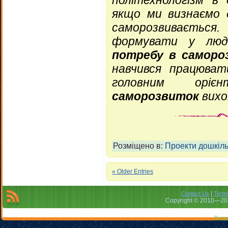
якщо ми визнаємо 
саморозвивається.
формувати у лю
потребу в саморо
навчився працювати
головним оріє
саморозвиток
вихо
Розміщено в:
Проекти дошкіль
« Older Entries
|
Contact Us
Terms
Copyright © 2010—201
Русск