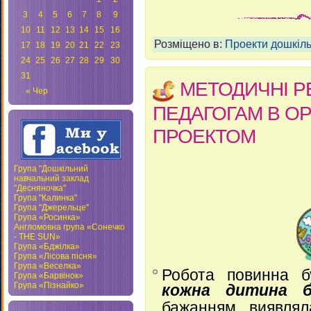
3
4
5
6
7
8
9
10
11
12
13
14
15
16
Розміщено в:
Проекти дошкіль
17
18
19
20
21
22
23
24
25
26
27
28
29
30
31
МЕТОДИЧНІ Р
« Чер
ПЕДАГОГАМ В ОР
ПРОЕКТОМ
Група "Дошкільний
навчальний заклад
"Десняночка"
Група "Калинка"
Група "Джерельце"
Група «Росинка»
Англомовна група «Сонечко
- THE SUN»
Група «Бджілка»
Група «Лісова пісня»
Група «Веселка»
Робота повинна б
Група «Барвінок»
Група «Пізнайко»
кожна дитина 
бажанням, виявляла