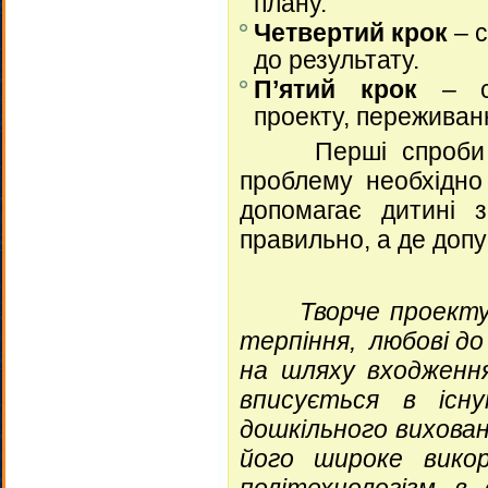
Четвертий крок
– с
до результату.
П’ятий крок
– сп
проекту, переживанн
Перші спроби діт
проблему необхідно 
допомагає дитині 
правильно, а де доп
Творче проектува
терпіння,
любові до 
на шляху входження
вписується в існу
дошкільного вихован
його широке вико
політехнологізм в 