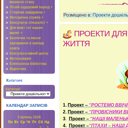
воєнного стану
Літній оздоровчій період +
Сторінка завідувача +
Розміщено в:
Проекти дошкіль
Методична служба +
Консультує спеціаліст +
Для мам і тат наших
ПРОЕКТИ ДЛЯ 
малят +
Безпечне та якісне
ЖИТТЯ
харчування в закладі
освіти
Консультативний центр
Фотогалерея
Електронна бібліотека
Відеотека
Категорії
Категорії
1.
Проект –
“
РОСТЕМО ВВІЧ
КАЛЕНДАР ЗАПИСІВ
2.
Проект –
“
ПРОВІСНИКИ В
Серпень 2026
3
.
Проект –
“
НАШІ МАЛЕНЬК
Пн
Вт
Ср
Чт
Пт
Сб
Нд
4.
Проект –
“
ПТАХИ – НАШІ 
1
2