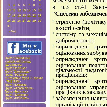
може містити компон
3
4
5
6
7
8
9
в ч.3 ст.41 Зако
10
11
12
13
14
15
16
“
Система забезпечен
17
18
19
20
21
22
23
стратегію (політик
24
25
26
27
28
29
30
31
якості освіти;
« Чер
систему та механіз
доброчесності;
оприлюднені крит
оцінювання здобувач
оприлюднені крит
Група "Дошкільний
навчальний заклад
оцінювання педагог
"Десняночка"
Група "Калинка"
діяльності педагог
Група "Джерельце"
працівників;
Група «Росинка»
Англомовна група «Сонечко
оприлюднені крит
- THE SUN»
Група «Бджілка»
оцінювання управл
Група «Лісова пісня»
працівників закладу
Група «Веселка»
Група «Барвінок»
забезпечення наявн
Група «Пізнайко»
організації освітнь