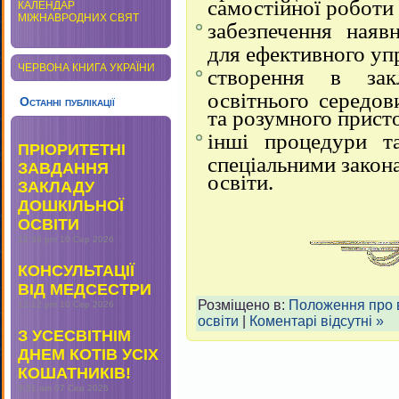
самостійної роботи 
КАЛЕНДАР
МІЖНАВРОДНИХ СВЯТ
забезпечення наяв
для ефективного уп
ЧЕРВОНА КНИГА УКРАЇНИ
створення в зак
освітнього середов
Останні публікації
та розумного прист
інші процедури т
ПРІОРИТЕТНІ
спеціальними закон
ЗАВДАННЯ
освіти.
ЗАКЛАДУ
ДОШКІЛЬНОЇ
ОСВІТИ
12:38 pm
10 Сер 2026
КОНСУЛЬТАЦІЇ
ВІД МЕДСЕСТРИ
Розміщено в:
Положення про в
12:12 pm
10 Сер 2026
освіти
|
Коментарі відсутні »
З УСЕСВІТНІМ
ДНЕМ КОТІВ УСІХ
КОШАТНИКІВ!
9:31 am
07 Сер 2026