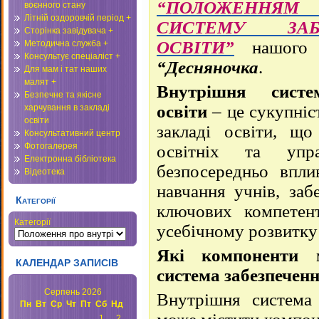
“ПОЛОЖЕННЯ
воєнного стану
Літній оздоровчій період +
СИСТЕМУ ЗАБ
Сторінка завідувача +
ОСВІТИ”
нашого 
Методична служба +
Консультує спеціаліст +
“Десняночка
.
Для мам і тат наших
малят +
Внутрішня систе
Безпечне та якісне
освіти
–
це сукупніс
харчування в закладі
освіти
закладі освіти, що
Консультативний центр
Фотогалерея
освітніх та упра
Електронна бібліотека
безпосередньо вплив
Відеотека
навчання учнів, заб
Категорії
ключових компетен
Категорії
усебічному розвитку 
Які компоненти 
КАЛЕНДАР ЗАПИСІВ
система забезпеченн
Серпень 2026
Внутрішня система 
Пн
Вт
Ср
Чт
Пт
Сб
Нд
1
2