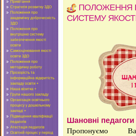
Привітання
ПОЛОЖЕННЯ 
Стратегія розвитку ЗДО
Положення про
СИСТЕМУ ЯКОСТІ
академічну доброчесність
ЗДО
Положення про
внутрішню систему
забезпечення якості
освіти
Самооцінювання якості
освіти ЗДО
Положення про
методичну роботу
Прозорість та
інформаційна відкритість
закладу освіти +
Наша візитка +
Групи нашого закладу
Організація освітнього
процесу у дошкільному
закладі +
Підвищення кваліфікації
Шановні педагоги 
педагогів
Атестація педагогів
Пропонуємо В
Освітній процес у період