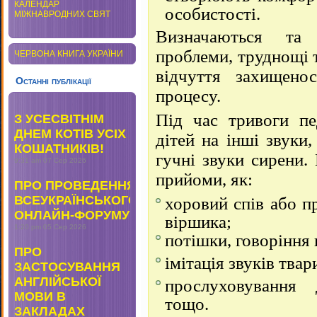
КАЛЕНДАР
особистості.
МІЖНАВРОДНИХ СВЯТ
Визначаються та 
проблеми, труднощі 
ЧЕРВОНА КНИГА УКРАЇНИ
відчуття захищенос
Останні публікації
процесу.
Під час тривоги пе
З УСЕСВІТНІМ
ДНЕМ КОТІВ УСІХ
дітей на інші звуки
КОШАТНИКІВ!
гучні звуки сирени.
9:31 am
07 Сер 2026
прийоми, як:
ПРО ПРОВЕДЕННЯ
ВСЕУКРАЇНСЬКОГО
хоровий спів або 
ОНЛАЙН-ФОРУМУ
віршика;
1:20 pm
05 Сер 2026
потішки, говоріння
ПРО
імітація звуків твар
ЗАСТОСУВАННЯ
АНГЛІЙСЬКОЇ
прослуховування
МОВИ В
тощо.
ЗАКЛАДАХ