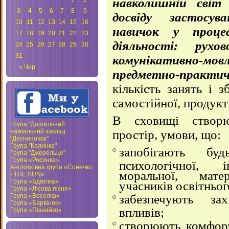
навколишній світ 
3
4
5
6
7
8
9
досвіду застосув
10
11
12
13
14
15
16
навичок у процес
17
18
19
20
21
22
23
діяльності: рухово
24
25
26
27
28
29
30
31
комунікативно-м
« Чер
предметно-практич
кількість занять і з
самостійної, продукт
В сховищі створю
Група "Дошкільний
навчальний заклад
простір, умови, що:
"Десняночка"
Група "Калинка"
запобігають буд
Група "Джерельце"
Група «Росинка»
психологічної, і
Англомовна група «Сонечко
моральної, мате
- THE SUN»
Група «Бджілка»
учасників освітньог
Група «Лісова пісня»
Група «Веселка»
забезпечують за
Група «Барвінок»
впливів;
Група «Пізнайко»
створюють комфорт