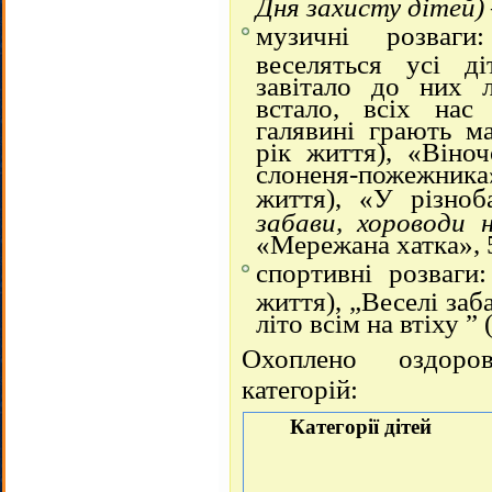
Дня захисту дітей)
музичні розваги
веселяться усі ді
завітало до них л
встало, всіх нас 
галявині грають м
рік життя), «Віноч
слоненя-пожежника
життя), «У різноб
забави, хороводи 
«Мережана хатка», 5
спортивні розваги
життя), „Веселі заб
літо всім на втіху ” 
Охоплено оздоров
категорій:
Категорії дітей