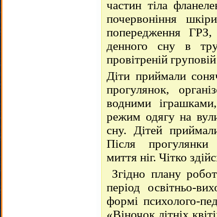
частин тіла фланел
почервоніння шкіри
попередження ГРЗ, г
денного сну в тр
провітреній груповій 
Діти приймали соняч
прогулянок, органі
водними іграшками,
режим одягу на вули
сну. Дітей приймал
Після прогулянки 
миття ніг. Чітко зді
Згідно плану робот
період освітньо-ви
формі психолого-пед
«Віночок літніх квіті