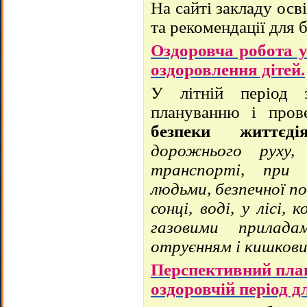
На сайті закладу осв
та рекомендації для б
Оздоровча робота у 
оздоровлення дітей.
У літній період з
плануванню і пров
безпеки життєдія
дорожнього руху,
транспорті, при 
людьми, безпечної по
сонці, воді, у лісі,
газовими прилада
отруєнням і кишкови
Перспективний план
оздоровчій період д