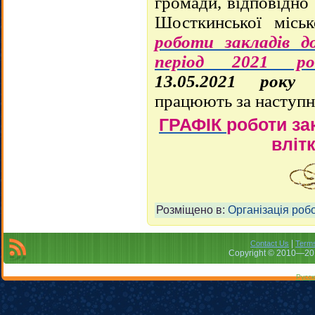
громади, відповідно
Шосткинської місь
роботи закладів д
період 2021 ро
13.05.2021 року
д
працюють за наступ
ГРАФІК
роботи за
влітк
Розміщено в:
Організація робо
|
Contact Us
Terms
Copyright © 2010—201
Русск