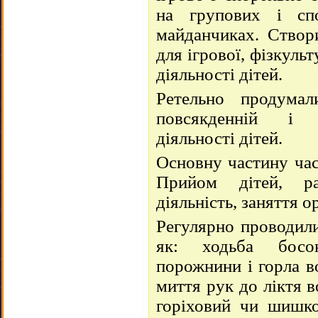
на групових і сп
майданчиках. Створ
для ігрової, фізкуль
діяльності дітей.
Ретельно продумал
повсякденній і с
діяльності дітей.
Основну частину час
Прийом дітей, ра
діяльність, заняття о
Регулярно проводили
як: ходьба босон
порожнини і горла в
миття рук до ліктя 
горіховий чи шишко