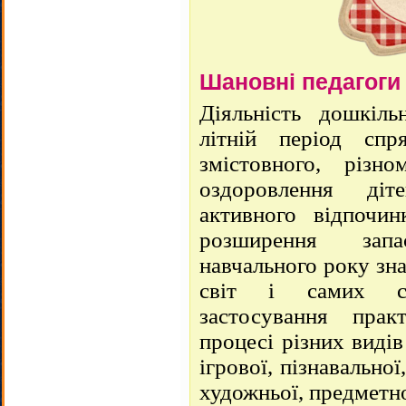
Шановні педагоги 
Діяльність дошкіль
літній період спр
змістовного, різн
оздоровлення діт
активного відпочинк
розширення зап
навчального року зн
світ і самих се
застосування пра
процесі різних видів
ігрової, пізнавально
художньої, предметн