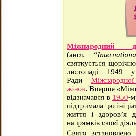
Міжнародний де
(
англ.
“Internatio
святкується щорічно
листопаді 1949 у
Ради
Міжнародної
жінок
. Вперше «Міжн
відзначався в
1950
-м
підтримала цю ініціа
життя і здоров’я д
напрямків своєї діяль
Свято встановлено