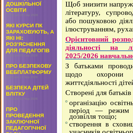
Щоб знизити напруж
ДОШКІЛЬНОЇ
ОСВІТИ
літературу, супро
12:25 pm
05 Сер 2026
або пошуковою діяль
ЯКІ КУРСИ ПК
ілюструванням, руха
ЗАРАХОВУЮТЬ, А
ЯКІ НІ:
Орієнтовний розпод
РОЗ’ЯСНЕННЯ
діяльності на лі
ДЛЯ ПЕДАГОГІВ
2025/2026 навчальн
11:43 am
05 Сер 2026
З батьками проводи
ПРО БЕЗПЕКОВУ
ВЕБПЛАТФОРМУ
щодо охорони 
11:32 am
17 Чер 2026
життєдіяльності дітей
БЕЗПЕКА ДІТЕЙ
Створені для батьків
ВЛІТКУ
11:44 am
10 Чер 2026
організацію освітн
ПРО
період — режим р
дозвілля тощо;
ПРОВЕДЕННЯ
ЗАКЛЮЧНОЇ
створення в схови
ПЕДАГОГІЧНОЇ
учасників освітньог