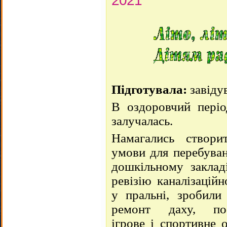
Підготувала:
завіду
В оздоровчий періо
залучалась.
Намагались створи
умови для перебув
а
дошкільному заклад
ревізію каналізаційн
у пральні, зробили
ремонт даху, поф
ігрове і спортивне 