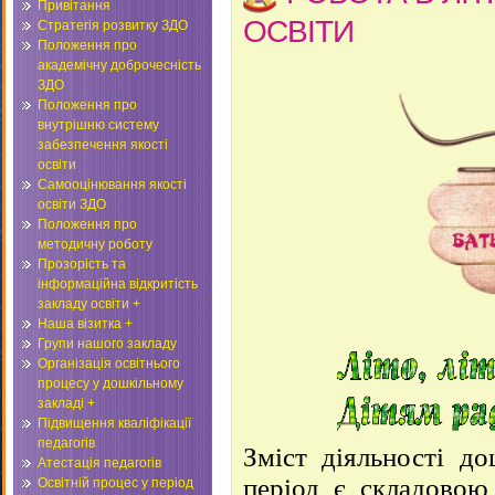
Привітання
ОСВІТИ
Стратегія розвитку ЗДО
Положення про
академічну доброчесність
ЗДО
Положення про
внутрішню систему
забезпечення якості
освіти
Самооцінювання якості
освіти ЗДО
Положення про
методичну роботу
Прозорість та
інформаційна відкритість
закладу освіти +
Наша візитка +
Групи нашого закладу
Організація освітнього
процесу у дошкільному
закладі +
Підвищення кваліфікації
педагогів
Зміст діяльності до
Атестація педагогів
період є складово
Освітній процес у період