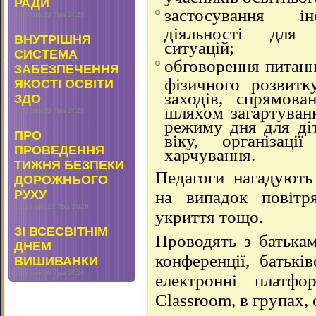
РАДИ
застосування ін
5:47 pm
29 Тра 2026
діяльності для 
ВНУТРІШНЯ
ситуацій;
СИСТЕМА
обговорення питанн
ЗАБЕЗПЕЧЕННЯ
фізичного розвитк
ЯКОСТІ ОСВІТИ
заходів, спрямова
ЗДО
шляхом загартуванн
4:53 pm
29 Тра 2026
режиму дня для ді
ПРО
віку, організаці
ПРОВЕДЕННЯ
харчування.
ТИЖНЯ БЕЗПЕКИ
Педагоги нагадують
ДОРОЖНЬОГО
РУХУ
на випадок повітря
12:14 pm
21 Тра 2026
укриття тощо.
ЗІ ВСЕСВІТНІМ
Проводять з батькам
ДНЕМ
конференції, батькі
ВИШИВАНКИ
1:22 pm
20 Тра 2026
електронні платф
Classroom, в групах,