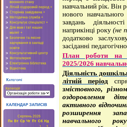
воєнного стану
навчальний рік. Він 
Літній оздоровчій період +
Сторінка завідувача +
нового навчального
Методична служба +
завдань діяльност
Консультує спеціаліст +
Для мам і тат наших
наприкінці року
(не 
малят +
додатково заслухов
Безпечне та якісне
харчування в закладі
засіданні педагогічно
освіти
Консультативний центр
План роботи на л
Фотогалерея
2025/2026 навчальн
Електронна бібліотека
Відеотека
Діяльність дошкіль
літній період
спря
Категорії
змістовного, різн
Категорії
оздоровлення діт
активного відпочинк
КАЛЕНДАР ЗАПИСІВ
розширення зап
Серпень 2026
навчального ро
Пн
Вт
Ср
Чт
Пт
Сб
Нд
1
2