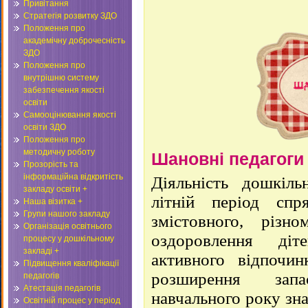
Привітання
Стратегія розвитку ЗДО
Положення про
академічну доброчесність
ЗДО
Положення про
внутрішню систему
забезпечення якості
освіти
Самооцінювання якості
освіти ЗДО
Положення про
методичну роботу
Шановні педагоги 
Прозорість та
інформаційна відкритість
Діяльність дошкіль
закладу освіти +
літній період спр
Наша візитка +
Групи нашого закладу
змістовного, різн
Організація освітнього
оздоровлення діт
процесу у дошкільному
закладі +
активного відпочинк
Підвищення кваліфікації
розширення зап
педагогів
Атестація педагогів
навчального року зн
Освітній процес у період