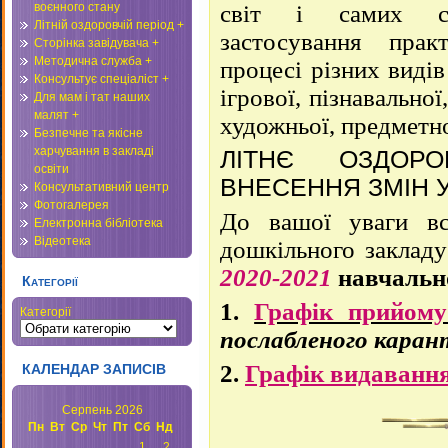
світ і самих се
воєнного стану
Літній оздоровчій період +
застосування пра
Сторінка завідувача +
Методична служба +
процесі різних видів
Консультує спеціаліст +
ігрової, пізнавально
Для мам і тат наших
малят +
художньої, предметн
Безпечне та якісне
харчування в закладі
ЛІТНЄ ОЗДОРО
освіти
ВНЕСЕННЯ ЗМІН У
Консультативний центр
Фотогалерея
До вашої уваги в
Електронна бібліотека
Відеотека
дошкільного закладу
2020-2021
навчальн
Категорії
1.
Графік прийому
Категорії
послабленого каран
2.
Графік видавання
КАЛЕНДАР ЗАПИСІВ
Серпень 2026
Пн
Вт
Ср
Чт
Пт
Сб
Нд
1
2