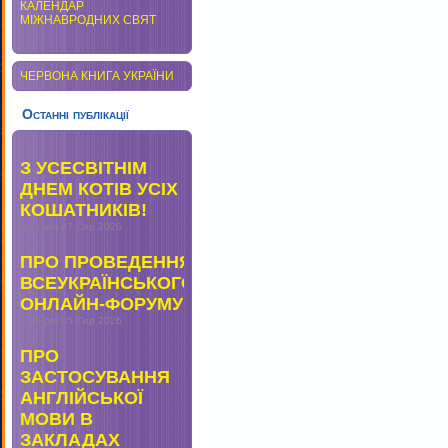
КАЛЕНДАР
МІЖНАВРОДНИХ СВЯТ
ЧЕРВОНА КНИГА УКРАЇНИ
Останні публікації
З УСЕСВІТНІМ
ДНЕМ КОТІВ УСІХ
КОШАТНИКІВ!
9:31 am
07 Сер 2026
ПРО ПРОВЕДЕННЯ
ВСЕУКРАЇНСЬКОГО
ОНЛАЙН-ФОРУМУ
1:20 pm
05 Сер 2026
ПРО
ЗАСТОСУВАННЯ
АНГЛІЙСЬКОЇ
МОВИ В
ЗАКЛАДАХ