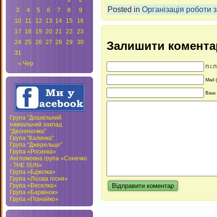
Posted in
Організація роботи з
3
4
5
6
7
8
9
10
11
12
13
14
15
16
17
18
19
20
21
22
23
24
25
26
27
28
29
30
Залишити комента
31
« Чер
П.І.П
Mail 
Ваш 
Група "Дошкільний
навчальний заклад
"Десняночка"
Група "Калинка"
Група "Джерельце"
Група «Росинка»
Англомовна група «Сонечко
- THE SUN»
Група «Бджілка»
Група «Лісова пісня»
Група «Веселка»
Група «Барвінок»
Група «Пізнайко»