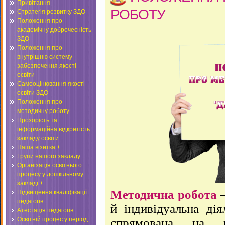
Привітання
РОБОТУ
Стратегія розвитку ЗДО
Положення про
академічну доброчесність
ЗДО
Положення про
внутрішню систему
забезпечення якості
освіти
Самооцінювання якості
освіти ЗДО
Положення про
методичну роботу
Прозорість та
інформаційна відкритість
закладу освіти +
Наша візитка +
Групи нашого закладу
Організація освітнього
процесу у дошкільному
закладі +
Методична робота
–
Підвищення кваліфікації
педагогів
й індивідуальна дія
Атестація педагогів
Освітній процес у період
спрямована на п