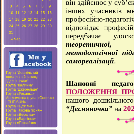
він здійснює у суб’є
3
4
5
6
7
8
9
інших учасників ме
10
11
12
13
14
15
16
професійно-педаг
17
18
19
20
21
22
23
відповідає професі
24
25
26
27
28
29
30
31
передбачає удо
« Чер
теоретичної
методологічної пі
самореалізації
.
Група "Дошкільний
навчальний заклад
"Десняночка"
Шановні педаго
Група "Калинка"
Група "Джерельце"
ПОЛОЖЕННЯ ПР
Група «Росинка»
Англомовна група «Сонечко
нашого дошкільног
- THE SUN»
Група «Бджілка»
“Десняночка”
на
20
Група «Лісова пісня»
Група «Веселка»
Група «Барвінок»
Група «Пізнайко»