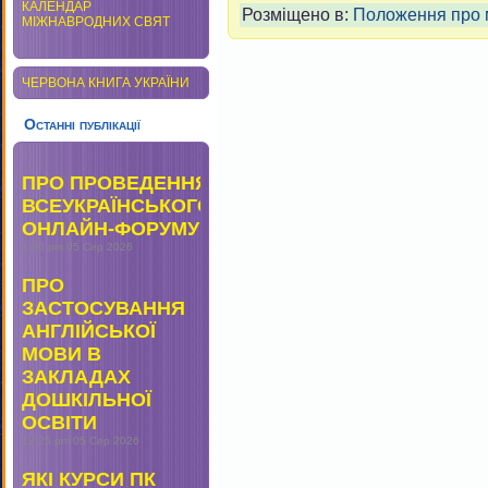
КАЛЕНДАР
Розміщено в:
Положення про 
МІЖНАВРОДНИХ СВЯТ
ЧЕРВОНА КНИГА УКРАЇНИ
Останні публікації
ПРО ПРОВЕДЕННЯ
ВСЕУКРАЇНСЬКОГО
ОНЛАЙН-ФОРУМУ
1:20 pm
05 Сер 2026
ПРО
ЗАСТОСУВАННЯ
АНГЛІЙСЬКОЇ
МОВИ В
ЗАКЛАДАХ
ДОШКІЛЬНОЇ
ОСВІТИ
12:25 pm
05 Сер 2026
ЯКІ КУРСИ ПК