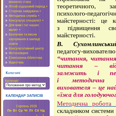
воєнного стану
теоретичного, заг
Літній оздоровчій період +
Сторінка завідувача +
психолого-педагогіч
Методична служба +
майстерності: це к
Консультує спеціаліст +
Для мам і тат наших
з підвищення своє
малят +
майстерності.
Безпечне та якісне
харчування в закладі
В. Сухомлинськи
освіти
Консультативний центр
педагогу-вихователю
Фотогалерея
“
читання, читання
Електронна бібліотека
Відеотека
читання – ві
залежить
і педаг
Категорії
і методична к
Категорії
вихователя – це н
«їжа для голодуючо
КАЛЕНДАР ЗАПИСІВ
Методична робота
Серпень 2026
складником системи 
Пн
Вт
Ср
Чт
Пт
Сб
Нд
1
2