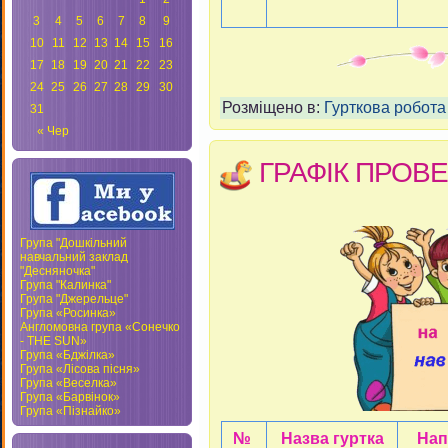
3
4
5
6
7
8
9
10
11
12
13
14
15
16
17
18
19
20
21
22
23
24
25
26
27
28
29
30
Розміщено в:
Гурткова робота
31
« Чер
ГРАФІК ПРОВЕ
Група "Дошкільний
навчальний заклад
"Десняночка"
Група "Калинка"
Група "Джерельце"
Група «Росинка»
Англомовна група «Сонечко
- THE SUN»
Група «Бджілка»
Група «Лісова пісня»
Група «Веселка»
Група «Барвінок»
Група «Пізнайко»
№
Назва гуртка
Нап