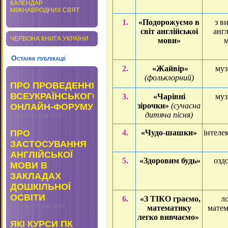
КАЛЕНДАР
МІЖНАВРОДНИХ СВЯТ
1.
«Подорожуємо в
з в
світ англійської
англ
ЧЕРВОНА КНИГА УКРАЇНИ
мови»
Останні публікації
2.
«Жайвір»
му
(фольклорний)
ПРО ПРОВЕДЕННЯ
ВСЕУКРАЇНСЬКОГО
3.
«Чарівні
му
зірочки»
(сучасна
ОНЛАЙН-ФОРУМУ
дитяча пісня)
1:20 pm
05 Сер 2026
ПРО
4.
«Чудо-шашки»
інтеле
ЗАСТОСУВАННЯ
АНГЛІЙСЬКОЇ
5.
«Здоровим будь»
озд
МОВИ В
ЗАКЛАДАХ
ДОШКІЛЬНОЇ
ОСВІТИ
6.
«З ТІКО граємо,
ло
12:25 pm
05 Сер 2026
математику
мате
легко вивчаємо»
ЯКІ КУРСИ ПК