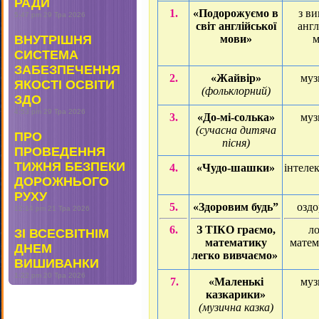
РАДИ
1.
«Подорожуємо в
з в
5:47 pm
29 Тра 2026
світ англійської
англ
ВНУТРІШНЯ
мови»
м
СИСТЕМА
ЗАБЕЗПЕЧЕННЯ
2.
«Жайвір»
муз
ЯКОСТІ ОСВІТИ
(фольклорний)
ЗДО
4:53 pm
29 Тра 2026
3.
«До-мі-солька»
муз
(сучасна дитяча
ПРО
пісня)
ПРОВЕДЕННЯ
ТИЖНЯ БЕЗПЕКИ
4.
«Чудо-шашки»
інтеле
ДОРОЖНЬОГО
РУХУ
5.
«Здоровим будь”
озд
12:14 pm
21 Тра 2026
6.
З ТІКО граємо,
ло
ЗІ ВСЕСВІТНІМ
математику
матем
ДНЕМ
легко вивчаємо»
ВИШИВАНКИ
1:22 pm
20 Тра 2026
7.
«Маленькі
муз
казкарики»
(музична казка)