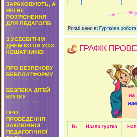
ЗАРАХОВУЮТЬ, А
ЯКІ НІ:
РОЗ’ЯСНЕННЯ
ДЛЯ ПЕДАГОГІВ
Розміщено в:
Гурткова робота
11:43 am
05 Сер 2026
З УСЕСВІТНІМ
ДНЕМ КОТІВ УСІХ
ГРАФІК ПРОВЕ
КОШАТНИКІВ!
10:31 am
05 Сер 2026
ПРО БЕЗПЕКОВУ
ВЕБПЛАТФОРМУ
11:32 am
17 Чер 2026
БЕЗПЕКА ДІТЕЙ
ВЛІТКУ
11:44 am
10 Чер 2026
ПРО
ПРОВЕДЕННЯ
ЗАКЛЮЧНОЇ
№
Назва гуртка
Нап
ПЕДАГОГІЧНОЇ