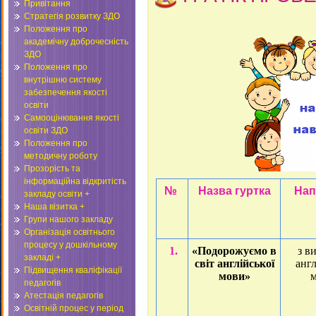
Привітання
Стратегія розвитку ЗДО
Положення про
академічну доброчесність
ЗДО
Положення про
внутрішню систему
забезпечення якості
освіти
Самооцінювання якості
освіти ЗДО
Положення про
методичну роботу
Прозорість та
інформаційна відкритість
№
Назва гуртка
Нап
закладу освіти +
Наша візитка +
Групи нашого закладу
Організація освітнього
процесу у дошкільному
1.
«Подорожуємо в
з в
закладі +
світ англійської
англ
Підвищення кваліфікації
мови»
педагогів
Атестація педагогів
Освітній процес у період