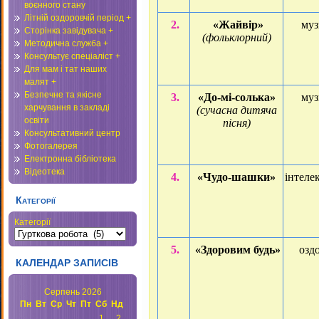
воєнного стану
Літній оздоровчій період +
2.
«Жайвір»
му
Сторінка завідувача +
(фольклорний)
Методична служба +
Консультує спеціаліст +
Для мам і тат наших
малят +
Безпечне та якісне
3.
«До-мі-солька»
му
харчування в закладі
(сучасна дитяча
освіти
пісня)
Консультативний центр
Фотогалерея
Електронна бібліотека
Відеотека
4.
«Чудо-шашки»
і
нтеле
Категорії
Категорії
5.
«Здоровим будь»
озд
КАЛЕНДАР ЗАПИСІВ
Серпень 2026
Пн
Вт
Ср
Чт
Пт
Сб
Нд
1
2