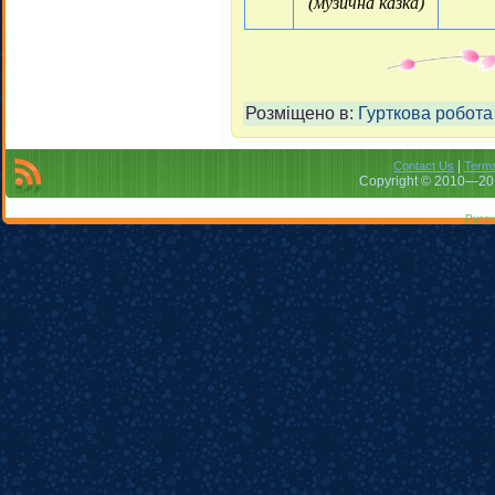
(музична казка)
Розміщено в:
Гурткова робота
|
Contact Us
Terms
Copyright © 2010—201
Русск