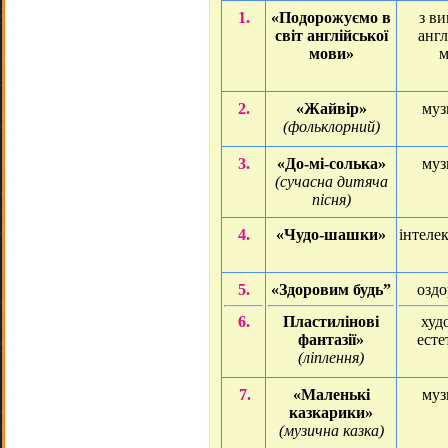
1.
«Подорожуємо в
з в
світ англійської
англ
мови»
м
2.
«Жайвір»
муз
(фольклорний)
3.
«До-мі-солька»
муз
(сучасна дитяча
пісня)
4.
«Чудо-шашки»
інтеле
5.
«Здоровим будь”
озд
6.
Пластилінові
худ
фантазії»
ест
(ліплення)
7.
«Маленькі
муз
казкарики»
(музична казка)