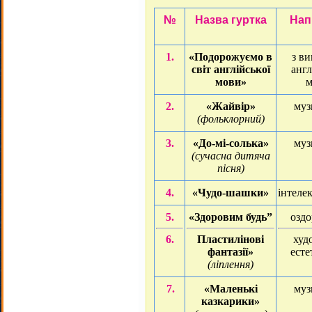
№
Назва гуртка
Нап
1.
«Подорожуємо в
з в
світ англійської
англ
мови»
м
2.
«Жайвір»
муз
(фольклорний)
3.
«До-мі-солька»
муз
(сучасна дитяча
пісня)
4.
«Чудо-шашки»
інтеле
5.
«Здоровим будь”
озд
6.
Пластилінові
худ
фантазії»
ест
(ліплення)
7.
«Маленькі
муз
казкарики»