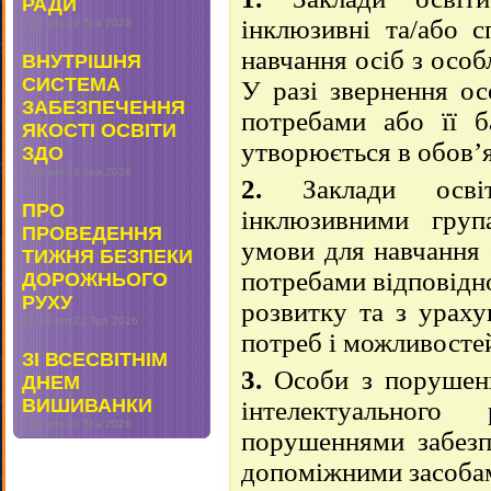
РАДИ
інклюзивні та/або с
5:47 pm
29 Тра 2026
навчання осіб з осо
ВНУТРІШНЯ
СИСТЕМА
У разі звернення ос
ЗАБЕЗПЕЧЕННЯ
потребами або її б
ЯКОСТІ ОСВІТИ
утворюється в обов’
ЗДО
4:53 pm
29 Тра 2026
2.
Заклади освіт
ПРО
інклюзивними гру
ПРОВЕДЕННЯ
умови для навчання 
ТИЖНЯ БЕЗПЕКИ
потребами відповідн
ДОРОЖНЬОГО
РУХУ
розвитку та з ураху
12:14 pm
21 Тра 2026
потреб і можливосте
ЗІ ВСЕСВІТНІМ
3.
Особи з порушенн
ДНЕМ
ВИШИВАНКИ
інтелектуального
1:22 pm
20 Тра 2026
порушеннями забезп
допоміжними засобам