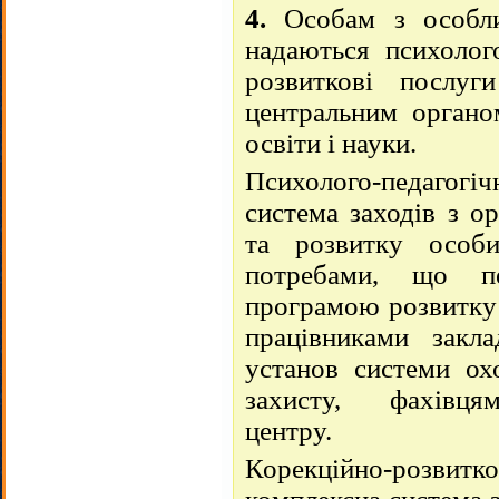
4.
Особам з особли
надаються психолого
розвиткові послуг
центральним органо
освіти і науки.
Психолого-педагогіч
система заходів з ор
та розвитку особ
потребами, що пе
програмою розвитку 
працівниками заклад
установ системи охо
захисту, фахівця
центру.
Корекційно-розвитко