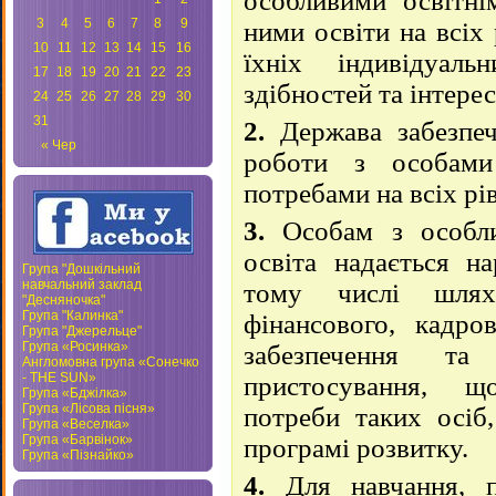
особливими освітні
3
4
5
6
7
8
9
ними освіти на всіх
10
11
12
13
14
15
16
їхніх індивідуаль
17
18
19
20
21
22
23
здібностей та інтерес
24
25
26
27
28
29
30
31
2.
Держава забезпеч
« Чер
роботи з особами
потребами на всіх рі
3.
Особам з особли
освіта надається н
Група "Дошкільний
навчальний заклад
тому числі шлях
"Десняночка"
Група "Калинка"
фінансового, кадров
Група "Джерельце"
Група «Росинка»
забезпечення та 
Англомовна група «Сонечко
- THE SUN»
пристосування, щ
Група «Бджілка»
Група «Лісова пісня»
потреби таких осіб,
Група «Веселка»
Група «Барвінок»
програмі розвитку.
Група «Пізнайко»
4.
Для навчання, пр