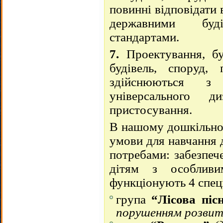
повинні відповідати 
державними бу
стандартами.
7.
Проектування, бу
будівель, споруд, 
здійснюються з 
універсального д
пристосування.
В нашому дошкільном
умови для навчання 
потребами: забезпеч
дітям з особливи
функціонують 4 спеці
група
“Лісова піс
порушенням розвит