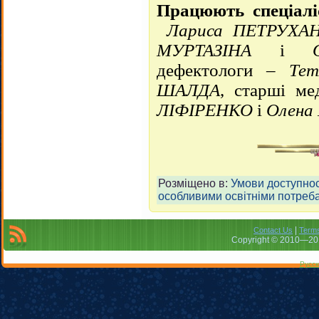
Працюють спеціалі
Лариса ПЕТРУХА
МУРТАЗІНА
і
дефектологи –
Те
ШАЛДА
,
старші
мед
ЛІФІРЕНКО
і
Олен
Розміщено в:
Умови доступнос
особливими освітніми потреб
|
Contact Us
Terms
Copyright © 2010—201
Русск