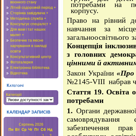
воєнного стану
потребами на п
Літній оздоровчій період +
корпусу.
Сторінка завідувача +
Право на рівний до
Методична служба +
Консультує спеціаліст +
навчання за місц
Для мам і тат наших
малят +
загальноосвітнього з
Безпечне та якісне
Концепція інклюзив
харчування в закладі
освіти
з головних демок
Консультативний центр
цінними й активним
Фотогалерея
Електронна бібліотека
Закон України
«Про 
Відеотека
№2145-VІІІ набрав ч
Категорії
Стаття 19. Освіта о
Категорії
потребами
1.
Органи державної
КАЛЕНДАР ЗАПИСІВ
самоврядування
Серпень 2026
забезпечення пра
Пн
Вт
Ср
Чт
Пт
Сб
Нд
1
2