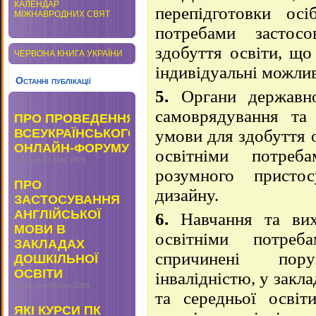
КАЛЕНДАР
перепідготовки ос
МІЖНАВРОДНИХ СВЯТ
потребами застос
здобуття освіти, що
ЧЕРВОНА КНИГА УКРАЇНИ
індивідуальні можлив
Останні публікації
5.
Органи державної
самоврядування та
ПРО ПРОВЕДЕННЯ
ВСЕУКРАЇНСЬКОГО
умови для здобуття 
ОНЛАЙН-ФОРУМУ
освітніми потреб
1:20 pm
05 Сер 2026
розумного пристос
ПРО
дизайну.
ЗАСТОСУВАННЯ
АНГЛІЙСЬКОЇ
6.
Навчання та вих
МОВИ В
освітніми потре
ЗАКЛАДАХ
спричинені по
ДОШКІЛЬНОЇ
ОСВІТИ
інвалідністю, у закл
12:25 pm
05 Сер 2026
та середньої освіт
ЯКІ КУРСИ ПК