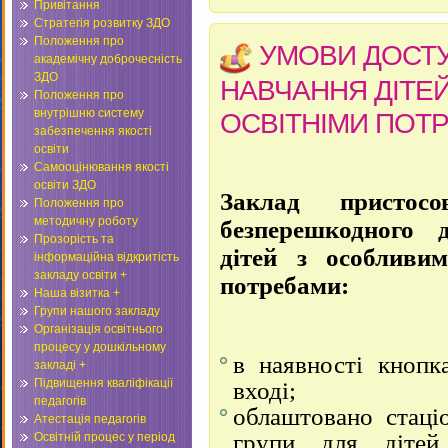
Привітання
Стратегія розвитку ЗДО
Положення про
УМОВИ ДОСТУ
академічну доброчесність
ЗДО
НАВЧАННЯ ДІТЕ
Положення про
внутрішню систему
ОСВІТНІМИ ПОТ
забезпечення якості
освіти
Самооцінювання якості
освіти ЗДО
Заклад пристос
Положення про
методичну роботу
безперешкодного 
Прозорість та
дітей з особливим
інформаційна відкритість
закладу освіти +
потребами:
Наша візитка +
Групи нашого закладу
Організація освітнього
процесу у дошкільному
в наявності кнопк
закладі +
Підвищення кваліфікації
вході;
педагогів
облаштовано стаці
Атестація педагогів
групи для дітей
Освітній процес у період