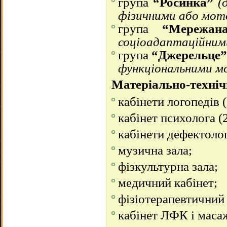
група
“Росинка”
(
фізичними або мот
група
“Мережан
соціоадаптаційним
група
“Джерельце”
функціональними м
Матеріально-техніч
кабінети логопедів (
кабінет психолога (2
кабінети дефектолог
музична зала;
фізкультурна зала;
медичний кабінет;
фізіотерапевтичний 
кабінет ЛФК і маса