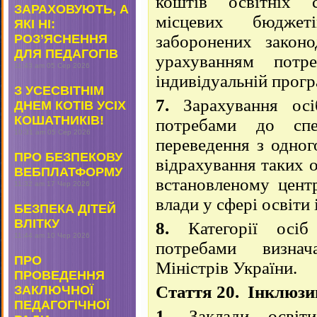
коштів освітніх 
ЗАРАХОВУЮТЬ, А
місцевих бюдже
ЯКІ НІ:
РОЗ’ЯСНЕННЯ
заборонених закон
ДЛЯ ПЕДАГОГІВ
урахуванням потр
11:43 am
05 Сер 2026
індивідуальній прогр
З УСЕСВІТНІМ
7.
Зарахування осі
ДНЕМ КОТІВ УСІХ
КОШАТНИКІВ!
потребами до спец
10:31 am
05 Сер 2026
переведення з одног
ПРО БЕЗПЕКОВУ
відрахування таких 
ВЕБПЛАТФОРМУ
встановленому цент
11:32 am
17 Чер 2026
влади у сфері освіти 
БЕЗПЕКА ДІТЕЙ
ВЛІТКУ
8.
Категорії осіб
11:44 am
10 Чер 2026
потребами визнач
ПРО
Міністрів України.
ПРОВЕДЕННЯ
Стаття 20. Інклюзи
ЗАКЛЮЧНОЇ
ПЕДАГОГІЧНОЇ
1.
Заклади освіти