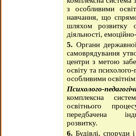
комплексна система 
з особливими осві
навчання, що спрям
шляхом розвитку ос
діяльності, емоційно
5.
Органи державної
самоврядування утв
центри з метою забе
освіту та психолого-
особливими освітнім
Психолого-педагог
комплексна систе
освітнього проце
передбачена інд
розвитку.
6.
Будівлі, споруди і