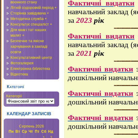
Фактичні видатки
воєнного стану
Літній оздоровчій період +
навчальний заклад (
Сторінка завідувача +
за
2023
рік
Методична служба +
Консультує спеціаліст +
Для мам і тат наших
Фактичні видатки
малят +
Безпечне та якісне
навчальний заклад (
харчування в закладі
за
2021
рік
освіти
Консультативний центр
Фотогалерея
Фактичні видатки
Електронна бібліотека
Відеотека
дошкільний навчальн
Категорії
Фактичні видатки
Категорії
дошкільний навчальн
КАЛЕНДАР ЗАПИСІВ
Фактичні видатки
дошкільний навчальн
Серпень 2026
Пн
Вт
Ср
Чт
Пт
Сб
Нд
1
2