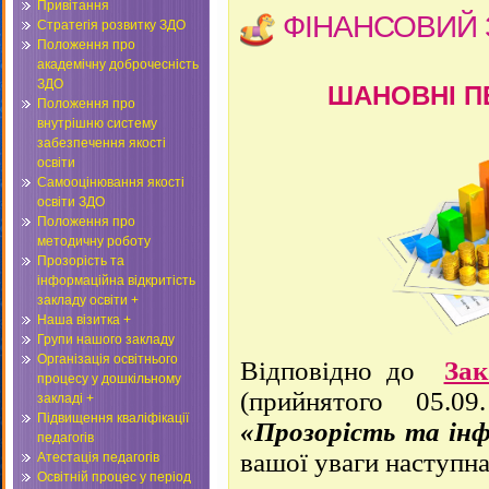
Привітання
ФІНАНСОВИЙ 
Стратегія розвитку ЗДО
Положення про
академічну доброчесність
ЗДО
ШАНОВНІ ПЕ
Положення про
внутрішню систему
забезпечення якості
освіти
Самооцінювання якості
освіти ЗДО
Положення про
методичну роботу
Прозорість та
інформаційна відкритість
закладу освіти +
Наша візитка +
Групи нашого закладу
Організація освітнього
Відповідно до
За
процесу у дошкільному
(прийнятого 05.0
закладі +
Підвищення кваліфікації
«Прозорість та інф
педагогів
вашої уваги наступна
Атестація педагогів
Освітній процес у період