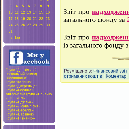
3
4
5
6
7
8
9
Звіт про
надходжен
10
11
12
13
14
15
16
загального фонду за
17
18
19
20
21
22
23
24
25
26
27
28
29
30
31
Звіт про
надходжен
« Чер
із загального фонду 
Група "Дошкільний
Розміщено в:
Фінансовий звіт
навчальний заклад
отриманих коштів
|
Коментарі 
"Десняночка"
Група "Калинка"
Група "Джерельце"
Група «Росинка»
Англомовна група «Сонечко
- THE SUN»
Група «Бджілка»
Група «Лісова пісня»
Група «Веселка»
Група «Барвінок»
Група «Пізнайко»