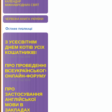
КАЛЕНДАР
МІЖНАВРОДНИХ СВЯТ
ЧЕРВОНА КНИГА УКРАЇНИ
Останні публікації
З УСЕСВІТНІМ
ДНЕМ КОТІВ УСІХ
КОШАТНИКІВ!
9:31 am
07 Сер 2026
ПРО ПРОВЕДЕННЯ
ВСЕУКРАЇНСЬКОГО
ОНЛАЙН-ФОРУМУ
1:20 pm
05 Сер 2026
ПРО
ЗАСТОСУВАННЯ
АНГЛІЙСЬКОЇ
МОВИ В
ЗАКЛАДАХ