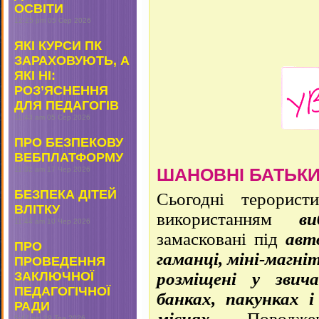
ОСВІТИ
12:25 pm
05 Сер 2026
ЯКІ КУРСИ ПК
ЗАРАХОВУЮТЬ, А
ЯКІ НІ:
РОЗ’ЯСНЕННЯ
ДЛЯ ПЕДАГОГІВ
11:43 am
05 Сер 2026
ПРО БЕЗПЕКОВУ
ВЕБПЛАТФОРМУ
11:32 am
17 Чер 2026
ШАНОВНІ БАТЬКИ
БЕЗПЕКА ДІТЕЙ
Сьогодні терорист
ВЛІТКУ
використанням
в
11:44 am
10 Чер 2026
замасковані під
авт
ПРО
гаманці, міні-магні
ПРОВЕДЕННЯ
ЗАКЛЮЧНОЇ
розміщені у звич
ПЕДАГОГІЧНОЇ
банках, пакунках 
РАДИ
місцях
. Поводжен
5:47 pm
29 Тра 2026