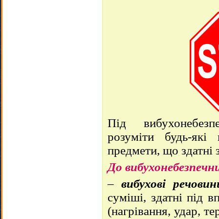
Під вибухонебезп
розуміти будь-які п
предмети, що здатні 
До вибухонебезпечн
–
вибухові речовин
суміші, здатні під 
(нагрівання, удар, т