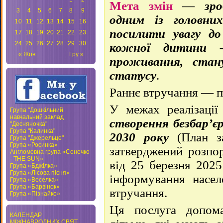
Мета змін
—
зр
3
4
5
6
7
8
9
одним із головни
10
11
12
13
14
15
16
посилити увагу д
17
18
19
20
21
22
23
24
25
26
27
28
29
30
кожної дитини 
« Жов
Гру »
проживання, стану
статусу
.
Раннє втручання — п
У межах реалізаці
Група "Дошкільний
навчальний заклад
створення безбар’єр
"Десняночка"
Група "Калинка"
2030 року
(План з
Група "Джерельце"
Група «Росинка»
затверджений розп
Англомовна група «Сонечко
- THE SUN»
від 25 березня 2025
Група «Бджілка»
Група «Лісова пісня»
інформування насел
Група «Веселка»
Група «Барвінок»
втручання.
Група «Пізнайко»
Ця послуга допома
КАЛЕНДАР
МІЖНАВРОДНИХ СВЯТ