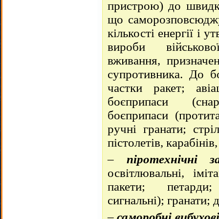
пристрою) до швидко
що саморозповсюджує
кількості енергії і у
вироби військово
вживання, призначе
супротивника. До бо
частки ракет; авіа
боєприпаси (сна
боєприпаси (протита
ручні гранати; стрі
пістолетів, карабінів
–
піротехнічні з
освітлювальні, іміта
пакети; петарди;
сигнальні); гранати;
–
саморобні вибухов