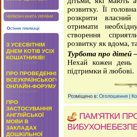
дітьми, які мають 
розвитку. Її голов
розкрити власний
ЧЕРВОНА КНИГА УКРАЇНИ
отримати необхідн
Останні публікації
створення сприят
розвитку як вдома, та
З УСЕСВІТНІМ
ДНЕМ КОТІВ УСІХ
Турбота про дітей 
КОШАТНИКІВ!
Нехай кожен день б
9:31 am
07 Сер 2026
підтримки й любові.
ПРО ПРОВЕДЕННЯ
ВСЕУКРАЇНСЬКОГО
ОНЛАЙН-ФОРУМУ
1:20 pm
05 Сер 2026
Розміщено в:
Оголошення
|
Ко
ПРО
ЗАСТОСУВАННЯ
ПАМ’ЯТКИ ПР
АНГЛІЙСЬКОЇ
МОВИ В
ВИБУХОНЕБЕЗП
ЗАКЛАДАХ
ДОШКІЛЬНОЇ