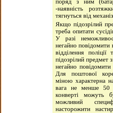
поряд з ним (бата
-наявність розтяж
тягнуться від механі
Якщо підозрілий пре
треба опитати сусіді
У разі неможливос
негайно повідомити 
відділення поліції
підозрілий предмет з
негайно повідомити 
Для поштової коре
міною характерна на
вага не менше 50 
конверті можуть б
можливий специ
насторожити насти