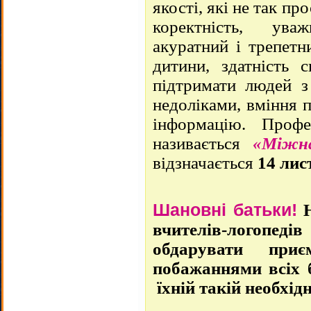
якості, які не так пр
коректність, ува
акуратний і трепетн
дитини, здатність с
підтримати людей з
недоліками, вміння 
інформацію. Профе
називається
«Міжна
відзначається
14 лис
Шановні
батьки!
вчителів-логопеді
обдарувати приє
побажаннями всіх б
їхній такій необхідн