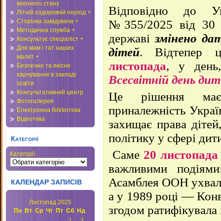
воєнного стану
Відповідно до Ук
Літній оздоровчій період +
Сторінка завідувача +
№355/2025 від 30 
Методична служба +
державі
змінено да
Консультує спеціаліст +
Для мам і тат наших
дітей
. Відтепер 
малят +
листопада
, у день
Безпечне та якісне
харчування в закладі
Всесвітній день ди
освіти
Консультативний центр
Це рішення має
Фотогалерея
приналежність Україн
Електронна бібліотека
Відеотека
захищає права дітей
політику у сфері дит
Категорії
Саме
20 листопада
Категорії
важливими подіями
Асамблея ООН ухвали
КАЛЕНДАР ЗАПИСІВ
а у 1989 році — Кон
Листопад 2025
згодом ратифікувала 
Пн
Вт
Ср
Чт
Пт
Сб
Нд
1
2