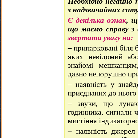
Необхідно негайно 
з надзвичайних ситу
Є декілька ознак
, 
що маємо справу з
звертати увагу на:
– припарковані біля 
яких невідомий аб
знайомі мешканцям
давно непорушно пр
– наявність у знайд
приєднаних до нього 
– звуки, що лунаю
годинника, сигнали 
мигтіння індикаторн
– наявність джерел