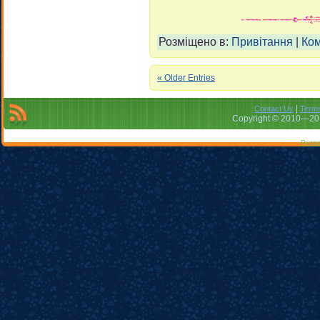
Розміщено в:
Привітання
|
Ком
« Older Entries
|
Contact Us
Terms
Copyright © 2010—201
Русск