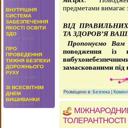
предметами вимагає з
ВНУТРІШНЯ
СИСТЕМА
ЗАБЕЗПЕЧЕННЯ
ВІД ПРАВИЛЬНИ
ЯКОСТІ ОСВІТИ
ТА ЗДОРОВ’Я ВАШ
ЗДО
4:53 pm
29 Тра 2026
Пропонуємо Ва
ПРО
поводження із
ПРОВЕДЕННЯ
вибухонебезпечни
ТИЖНЯ БЕЗПЕКИ
замаскованими під 
ДОРОЖНЬОГО
РУХУ
12:14 pm
21 Тра 2026
ЗІ ВСЕСВІТНІМ
Розміщено в:
Безпека
|
Комент
ДНЕМ
ВИШИВАНКИ
1:22 pm
20 Тра 2026
МІЖНАРОДНИ
ТОЛЕРАНТНОСТІ