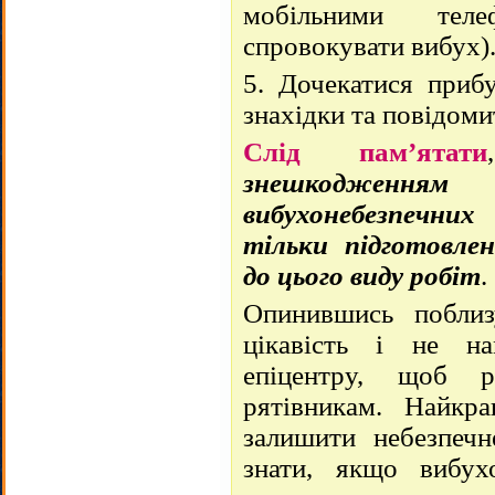
мобільними тел
спровокувати вибух)
5. Дочекатися прибу
знахідки та повідомит
Слід пам’ятати
знешкодженн
вибухонебезпечни
тільки підготовлен
до цього виду робіт
.
Опинившись поблиз
цікавість і не на
епіцентру, щоб р
рятівникам. Найк
залишити небезпечн
знати, якщо вибух