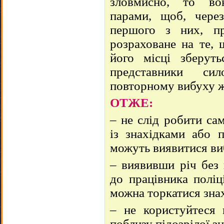
зловмисно, то во
парами, щоб, чере
першого з них, п
розраховане на те, 
його місці зберут
представники си
повторному вибуху ж
ОТЖЕ:
– не слід робити са
із знахідками або 
можуть виявитися в
– виявивши річ без 
до працівника поліц
можна торкатися зна
– не користуйтеся 
поблизу підозрілої зн