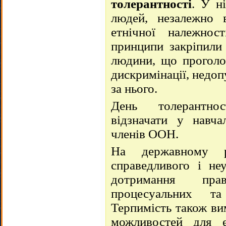
толерантності
. У н
людей, незалежно в
етнічної належно
принципи закріпили 
людини, що проголо
дискримінації, недо
за нього.
День толерантн
відзначати у навча
членів ООН.
На державному рі
справедливого і неу
дотримання пра
процесуальних та
Терпимість також ви
можливостей для е