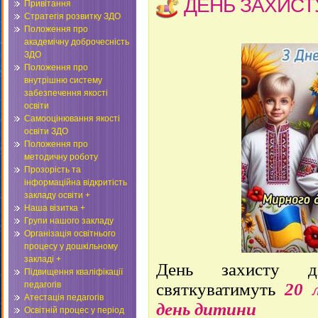
ДЕНЬ ЗАХИСТУ
Привітання
Стратегія розвитку ЗДО
Положення про
академічну доброчесність
ЗДО
Положення про
внутрішню систему
забезпечення якості
освіти
Самооцінювання якості
освіти ЗДО
Положення про
методичну роботу
Прозорість та
інформаційна відкритість
закладу освіти +
Наша візитка +
Групи нашого закладу
Організація освітнього
процесу у дошкільному
закладі +
День захисту д
Підвищення кваліфікації
педагогів
святкуватимуть
20 
Атестація педагогів
день дитини
Освітній процес у період