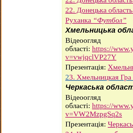
22. Донецька област
Руханка
“Футбол”
Хмельницька обл
Відеоогляд
області:
https://www.
v=vwjqclVP27Y
Презентація:
Хмельни
2
3. Хмельницкая Гра
Черкаська облас
Відеоогляд
області:
https://www.
v=VW2MzpgSq2s
Презентація:
Черкась