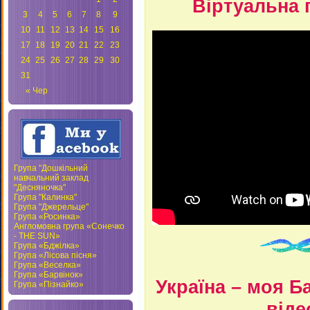
Віртуальна 
3
4
5
6
7
8
9
10
11
12
13
14
15
16
17
18
19
20
21
22
23
24
25
26
27
28
29
30
31
« Чер
Група "Дошкільний
навчальний заклад
"Десняночка"
Група "Калинка"
Група "Джерельце"
Група «Росинка»
Англомовна група «Сонечко
- THE SUN»
Група «Бджілка»
Група «Лісова пісня»
Група «Веселка»
Група «Барвінок»
Україна – моя Б
Група «Пізнайко»
віде