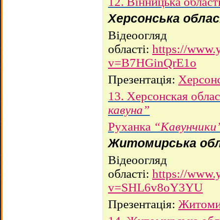
12. Вінницька област
Херсонська обла
Відеоогляд
області:
https://www.
v=B7HGinQrE1o
Презентація:
Херсонс
13. Херсонская обла
кавуна”
Руханка
“Кавунчики
Житомирська об
Відеоогляд
області:
https://www.
v=SHL6v8oY3YU
Презентація:
Житоми