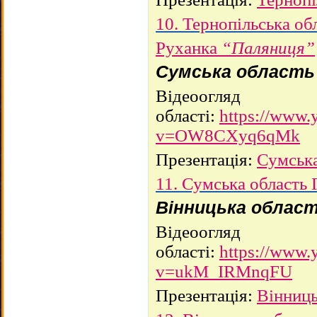
10. Тернопільська об
Руханка
“Паляниця”
Сумська область
Відеоогляд
області:
https://www.
v=OW8CXyq6qMk
Презентація:
Сумська
11. Сумська область 
Вінницька облас
Відеоогляд
області:
https://www.
v=ukM_IRMnqFU
Презентація:
Вінниць