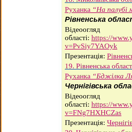
Руханка
“На палубі
Рівненська обла
Відеоогляд
області:
https://www.
v=PvSiy7YAOyk
Презентація:
Рівненс
19. Рівненська облас
Руханка
“Бджілка Л
Чернігівська обл
Відеоогляд
області:
https://www.
v=FNg7HXHCZas
Презентація:
Чернігі