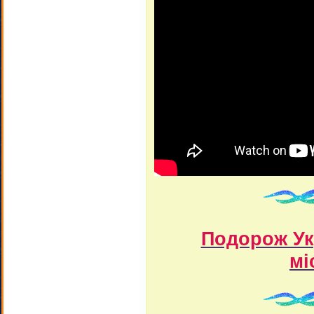
Подорож Ук
мі