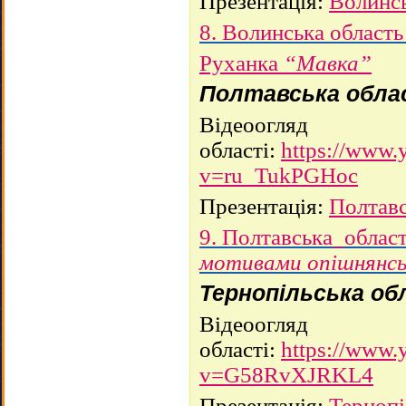
Презентація
:
Волинсь
8. Волинська область
Руханка
“Мавка”
Полтавська обла
Відеоогляд
області:
https://www.
v=ru_TukPGHoc
Презентація:
Полтавс
9. Полтавська_облас
мотивами опішнянсь
Тернопільська о
Відеоогляд
області:
https://www.
v=G58RvXJRKL4
Презентація:
Тернопі