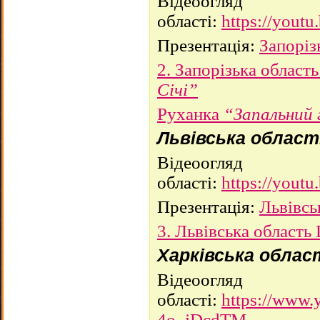
Відеоогляд
області:
https://you
Презентація:
Запоріз
2. Запорізька област
Січі”
Руханка
“Запальний 
Львівська област
Відеоогляд
області
:
https://you
Презентація:
Львівсь
3. Львівська область
Харківська облас
Відеоогляд
області:
https://www.
4o_jDcdTM