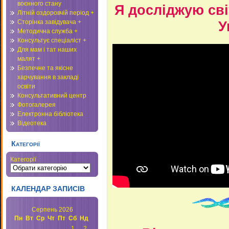
воєнного стану
Я досліджую сві
Літній оздоровчій період +
У
Сторінка завідувача +
Методична служба +
Консультує спеціаліст +
Для мам і тат наших
малят +
Безпечне та якісне
харчування в закладі
освіти
Консультативний центр
Фотогалерея
Електронна бібліотека
Відеотека
Категорії
Категорії
КАЛЕНДАР ЗАПИСІВ
Серпень 2026
Пн
Вт
Ср
Чт
Пт
Сб
Нд
1
2