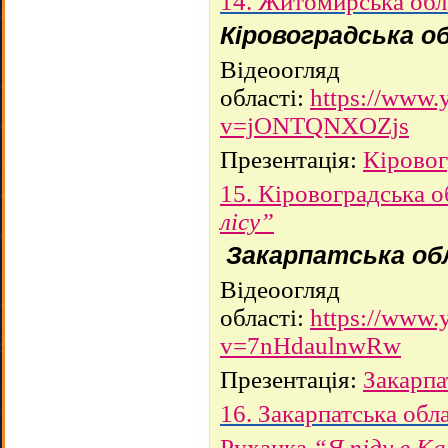
14. Житомирська обл
Кіровоградська о
Відеоогляд
області:
https://www.
v=jONTQNXOZjs
Презентація:
Кіровог
15. Кіровоградська о
лісу”
Закарпатська о
Відеоогляд
області:
https://www.
v=7nHdaulnwRw
Презентація:
Закарпа
16. Закарпатська обл
Руханка
“Я піду в К