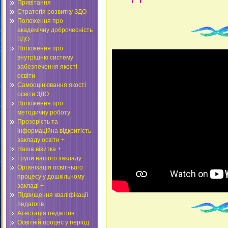
Привітання
Стратегія розвитку ЗДО
Положення про
академічну доброчесність
ЗДО
Положення про
внутрішню систему
забезпечення якості
освіти
Самооцінювання якості
освіти ЗДО
Положення про
методичну роботу
Прозорість та
інформаційна відкритість
закладу освіти +
Наша візитка +
Групи нашого закладу
Організація освітнього
процесу у дошкільному
закладі +
Підвищення кваліфікації
педагогів
Атестація педагогів
Освітній процес у період