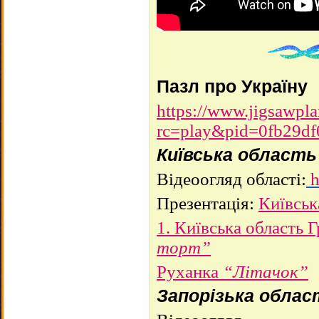
Пазл про Україну
https://www.jigsawpla
rc=play&pid=0fb29df
Київська область
Відеоогляд області:
h
Презентація
:
Київськ
1. Київська область 
торт”
Руханка
“Літачок”
Запорізька облас