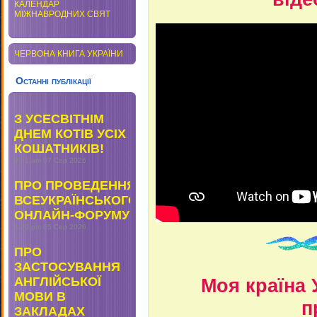
КАЛЕНДАР
МІЖНАВРОДНИХ СВЯТ
ЧЕРВОНА КНИГА УКРАЇНИ
Останні публікації
З УСЕСВІТНІМ
ДНЕМ КОТІВ УСІХ
КОШАТНИКІВ!
9:31 am
07 Сер 2026
ПРО ПРОВЕДЕННЯ
ВСЕУКРАЇНСЬКОГО
ОНЛАЙН-ФОРУМУ
1:20 pm
05 Сер 2026
ПРО
ЗАСТОСУВАННЯ
АНГЛІЙСЬКОЇ
Моя країна 
МОВИ В
п
ЗАКЛАДАХ