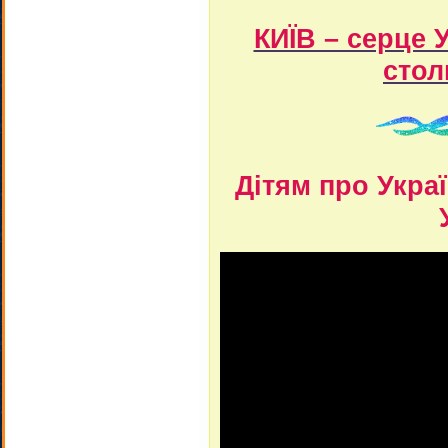
КИЇВ – серце 
стол
Дітям про Укра