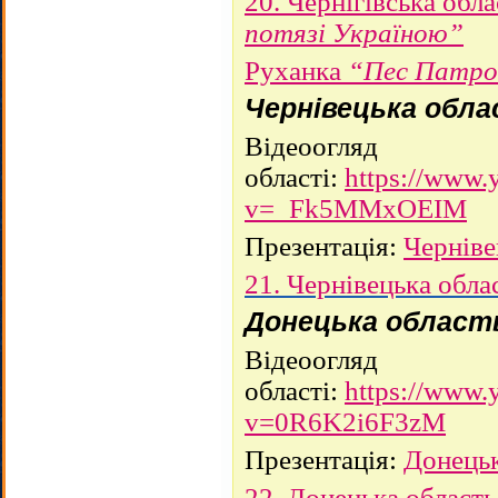
20. Чернігівська обл
потязі Україною”
Руханка
“Пес Патро
Чернівецька обл
Відеоогляд
області:
https://www.
v=_Fk5MMxOEIM
Презентація:
Черніве
21. Чернівецька обла
Донецька област
Відеоогляд
області:
https://www.
v=0R6K2i6F3zM
Презентація:
Донецьк
22. Донецька област