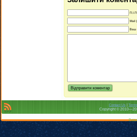
П.І.П
Mail 
Ваш 
|
Contact Us
Terms
Copyright © 2010—201
Русск