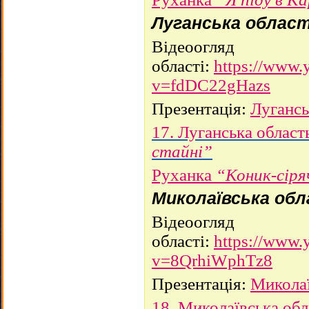
Луганська облас
Відеоогляд
області:
https://www.
v=fdDC22gHazs
Презентація:
Лугансь
17. Луганська област
стайні”
Руханка
“Коник-сіря
Миколаївська об
Відеоогляд
області:
https://www.
v=8QrhiWphTz8
Презентація:
Миколаї
18. Миколаївська об