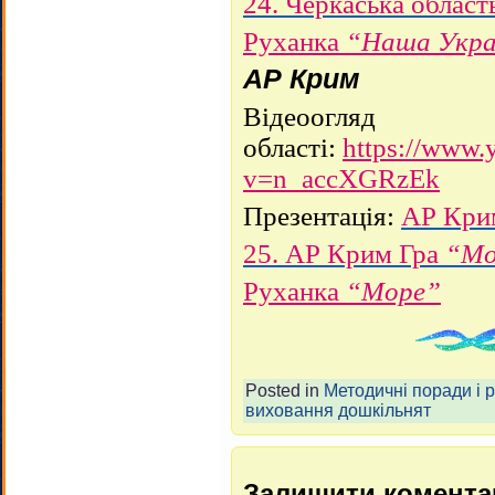
24. Черкаська област
Руханка
“Наша Укра
АР Крим
Відеоогляд
області:
https://www.
v=n_accXGRzEk
Презентація:
АР Кри
25. АР Крим Гра
“Мо
Руханка
“Море”
Posted in
Методичні поради і 
виховання дошкільнят
Залишити комента