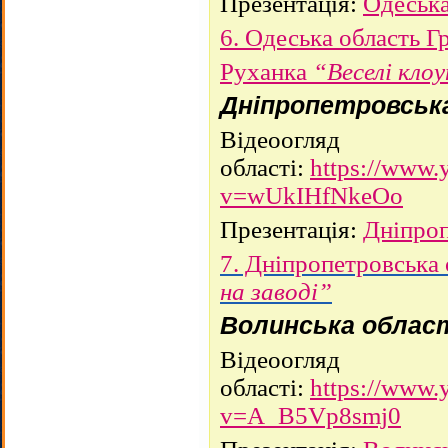
Презентація:
Одеська
6. Одеська область Г
Руханка
“Веселі кло
Дніпропетровськ
Відеоогляд
області:
https://www.
v=wUkIHfNkeOo
Презентація
:
Дніпроп
7. Дніпропетровська
на заводі”
Волинська облас
Відеоогляд
області:
https://www.
v=A_B5Vp8smj0